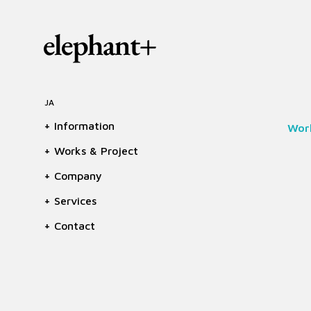
JA
+ Information
Work
+ Works & Project
+ Company
+ Services
+ Contact